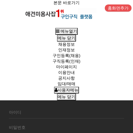
본문 바로가기
홈화면추가
메뉴열기
메뉴
닫기
채용정보
인재정보
구인등록(채용)
구직등록(인재)
마이페이지
이용안내
공지사항
임대/매매
사용자메뉴
메뉴
닫기
회
원
로
그
인