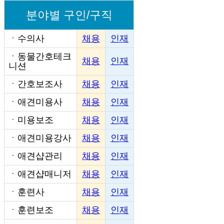
분야별 구인/구직
ㆍ
수의사
채용
인재
ㆍ
동물간호테크
채용
인재
니션
ㆍ
간호보조사
채용
인재
ㆍ
애견미용사
채용
인재
ㆍ
미용보조
채용
인재
ㆍ
애견미용강사
채용
인재
ㆍ
애견샵관리
채용
인재
ㆍ
애견샵매니저
채용
인재
ㆍ
훈련사
채용
인재
ㆍ
훈련보조
채용
인재