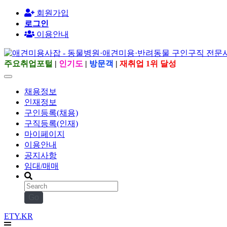
회원가입
로그인
이용안내
주요취업포털
|
인기도
|
방문객
|
재취업 1위 달성
채용정보
인재정보
구인등록(채용)
구직등록(인재)
마이페이지
이용안내
공지사항
임대/매매
Go
ETY.KR