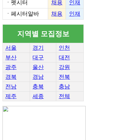
ㆍ
펫시터
채용
인재
ㆍ
페시터알바
채용
인재
지역별 모집정보
서울
경기
인천
부산
대구
대전
광주
울산
강원
경북
경남
전북
전남
충북
충남
제주
세종
전체