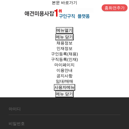
본문 바로가기
홈화면추가
메뉴열기
메뉴
닫기
채용정보
인재정보
구인등록(채용)
구직등록(인재)
마이페이지
이용안내
공지사항
임대/매매
사용자메뉴
메뉴
닫기
회
원
로
그
인